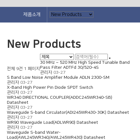
제품소개
New Products
30 MHz ~ 520 MHz High Speed Tunable Band
Pass Filter ADTFd 30/520-4S
전체 9건
1 페이지
관리자
03-27
S Band Low Noise Amplifier Module ADLN 2300-SM
관리자
03-27
X-Band High Power Pin Diode SPDT Switch
관리자
03-27
WR340 DIRECTIONAL COUPLER(ADDC245WR340-SB)
Datasheet
관리자
03-27
Waveguide S-band Circulator(ADI245WR430-30K) Datasheet
관리자
03-27
WR90 Waveguide Load(ADLWR90) Datasheet
관리자
03-27
Waveguide S-band Water-
Load(AWL245WR340/AWL245WR430) Datasheet